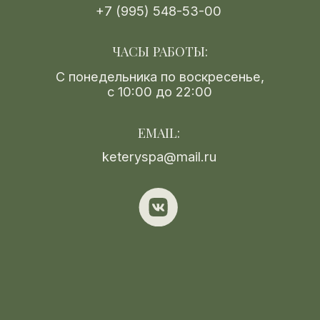
Условия возврата
СПА-cалон KeterySpa не является
медицинским учреждением, не оказывает
услуг по диагностике, лечению и
профилактике любых заболеваний.
Предлагаемые процедуры
классифицированы как бытовые и
оказываются в соответствии с ГОСТ Р
55317-2012 "Услуги населению. СПА-
услуги. Термины и определения", утв.
Приказом Росстандарта от 29.11.2012 №
1597-ст для добровольного применения и
проводится в обстановке СПА с
соблюдением определенных этических и
эстетических норм с целью укрепления
здоровья, моделирования фигуры и/или
коррекции психоэмоционального состояния
клиента. Услуги оказываются здоровым
людям, и конечной целью СПА-массажа
является гармонизация тела, сознания и
души человека.