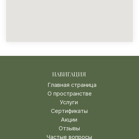
ОМСК, БУЛГАКОВА 3
+7 (995) 885-35-64
ОМСК, Б-Р АРХИТЕКТОРОВ 4
+7 (995) 548-53-00
ЧАСЫ РАБОТЫ:
С понедельника по воскресенье,
с 10:00 до 22:00
EMAIL:
keteryspa@mail.ru