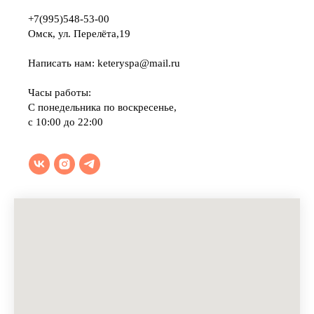
Главная страница
О пространстве
+7(995)548-53-00
Услуги
Омск, ул. Перелёта,19
Сертификаты
Акции
Написать нам: keteryspa@mail.ru
Отзывы
Частые вопросы
Часы работы:
Контакты
С понедельника по воскресенье,
с 10:00 до 22:00