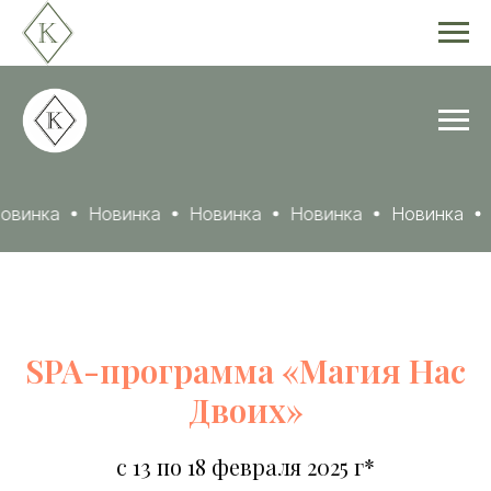
винка
Новинка
Новинка
Новинка
Новинка
Н
SPA-программа «Магия Нас
Двоих»
с 13 по 18 февраля 2025 г*